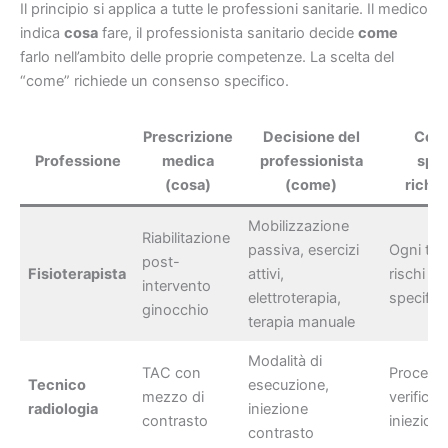
Il principio si applica a tutte le professioni sanitarie. Il medico
indica
cosa
fare, il professionista sanitario decide
come
farlo nell’ambito delle proprie competenze. La scelta del
“come” richiede un consenso specifico.
Prescrizione
Decisione del
Con
Professione
medica
professionista
spec
(cosa)
(come)
richie
Mobilizzazione
Riabilitazione
passiva, esercizi
Ogni tec
post-
Fisioterapista
attivi,
rischi e 
intervento
elettroterapia,
specifici
ginocchio
terapia manuale
Modalità di
TAC con
Procedur
Tecnico
esecuzione,
mezzo di
verifica a
radiologia
iniezione
contrasto
iniezion
contrasto