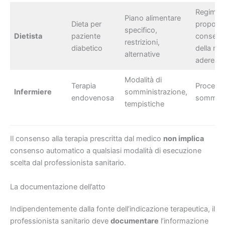
Regime d
Piano alimentare
Dieta per
propost
specifico,
Dietista
paziente
consegu
restrizioni,
diabetico
della ma
alternative
aderenz
Modalità di
Terapia
Procedur
Infermiere
somministrazione,
endovenosa
sommini
tempistiche
Il consenso alla terapia prescritta dal medico
non implica
consenso automatico a qualsiasi modalità di esecuzione
scelta dal professionista sanitario.
La documentazione dell’atto
Indipendentemente dalla fonte dell’indicazione terapeutica, il
professionista sanitario deve
documentare
l’informazione