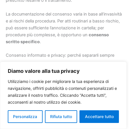
prescritto l’esame o il trattamento.
La documentazione del consenso varia in base all’invasività
e ai rischi della procedura. Per atti routinari a basso rischio,
può essere sufficiente l’annotazione in cartella; per
procedure più complesse, è opportuno un
consenso
scritto specifico
.
Consenso informato e privacy: perché separarli sempre
Il consenso informato sanitario e il
consenso privacy
Diamo valore alla tua privacy
rispondono a logiche diverse e
non possono essere
Utilizziamo i cookie per migliorare la tua esperienza di
confusi né sovrapposti
.
navigazione, offrirti pubblicità o contenuti personalizzati e
analizzare il nostro traffico. Cliccando “Accetta tutti”,
Il primo (consenso informato) autorizza il professionista
acconsenti al nostro utilizzo dei cookie.
sanitario a eseguire l’atto di propria competenza –
trattamento, assistenza, riabilitazione, piano nutrizionale –
ed è fondato sui Codici Deontologici e sulla disciplina della
Personalizza
Rifiuta tutto
Accettare tutto
responsabilità professionale.