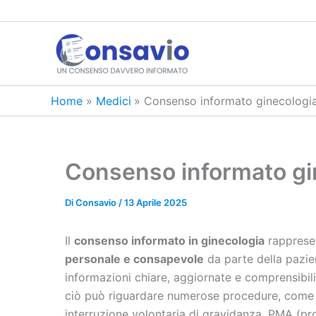
Vai
al
contenuto
Home
Medici
Consenso informato ginecologi
Consenso informato gi
Di
Consavio
/
13 Aprile 2025
Il
consenso informato in ginecologia
rappresen
personale e consapevole
da parte della pazie
informazioni chiare, aggiornate e comprensibil
ciò può riguardare numerose procedure, come vis
interruzione volontaria di gravidanza, PMA (pr