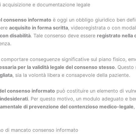
i acquisizione e documentazione legale
l consenso informato
è oggi un obbligo giuridico ben defi
sere
acquisito in forma scritta
, videoregistrata o con modal
con disabilità
. Tale consenso deve essere
registrato nella c
renza.
comportare conseguenze significative sul piano fisico, emo
saria per la validità legale del consenso stesso
. Questo 
gliata
, sia la volontà libera e consapevole della paziente.
 del consenso informato
può costituire un elemento di vulner
indesiderati
. Per questo motivo, un modulo adeguato e ben
amentale di prevenzione del contenzioso medico-legale
,
aso di mancato consenso informato