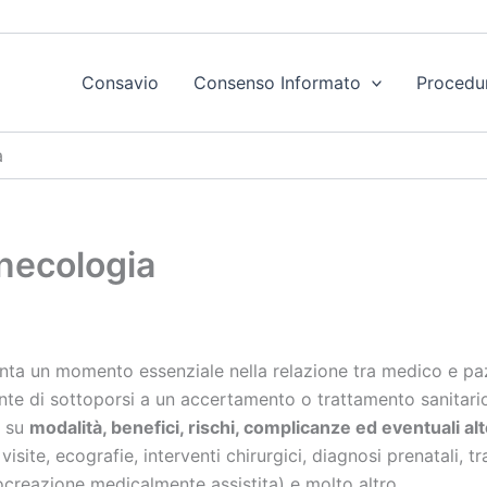
Consavio
Consenso Informato
Procedu
a
necologia
ta un momento essenziale nella relazione tra medico e pazie
nte di sottoporsi a un accertamento o trattamento sanitario
i su
modalità, benefici, rischi, complicanze ed eventuali al
ite, ecografie, interventi chirurgici, diagnosi prenatali, t
ocreazione medicalmente assistita) e molto altro.