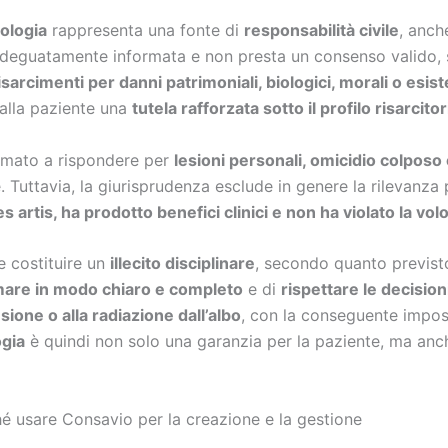
ologia
rappresenta una fonte di
responsabilità civile
, anch
 adeguatamente informata e non presta un consenso valido, 
isarcimenti per danni patrimoniali, biologici, morali o esist
 alla paziente una
tutela rafforzata sotto il profilo risarcitor
iamato a rispondere per
lesioni personali, omicidio colposo 
. Tuttavia, la giurisprudenza esclude in genere la rilevanza 
s artis, ha prodotto benefici clinici e non ha violato la vo
 costituire un
illecito disciplinare
, secondo quanto previst
mare in modo chiaro e completo
e di
rispettare le decision
ione o alla radiazione dall’albo
, con la conseguente impossi
ogia
è quindi non solo una garanzia per la paziente, ma anch
 usare Consavio per la creazione e la gestione