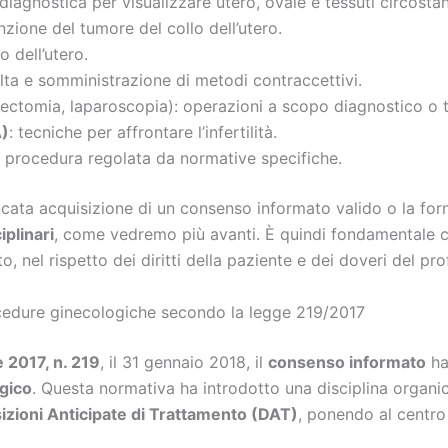
 diagnostica per visualizzare utero, ovaie e tessuti circostan
nzione del tumore del collo dell’utero.
 dell’utero.
elta e somministrazione di metodi contraccettivi.
ectomia, laparoscopia): operazioni a scopo diagnostico o 
A)
: tecniche per affrontare l’infertilità.
: procedura regolata da normative specifiche.
ncata acquisizione di un consenso informato valido o la forn
iplinari
, come vedremo più avanti. È quindi fondamentale c
el rispetto dei diritti della paziente e dei doveri del pro
ocedure ginecologiche secondo la legge 219/2017
 2017, n. 219
, il 31 gennaio 2018, il
consenso informato
ha
gico
. Questa normativa ha introdotto una disciplina organi
sizioni Anticipate di Trattamento (DAT)
, ponendo al centro 