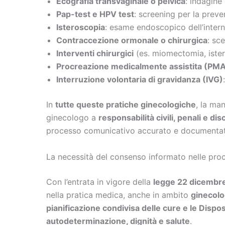
Ecografia transvaginale o pelvica
: indagine
Pap-test e HPV test
: screening per la preve
Isteroscopia
: esame endoscopico dell’interno
Contraccezione ormonale o chirurgica
: sc
Interventi chirurgici
(es. miomectomia, ister
Procreazione medicalmente assistita (PM
Interruzione volontaria di gravidanza (IVG)
In
tutte queste pratiche ginecologiche
, la ma
ginecologo a
responsabilità civili, penali e disc
processo comunicativo accurato e documentato, n
La necessità del consenso informato nelle pr
Con l’entrata in vigore della
legge 22 dicembre
nella pratica medica, anche in ambito
ginecolo
pianificazione condivisa delle cure e le Dispo
autodeterminazione, dignità e salute
.