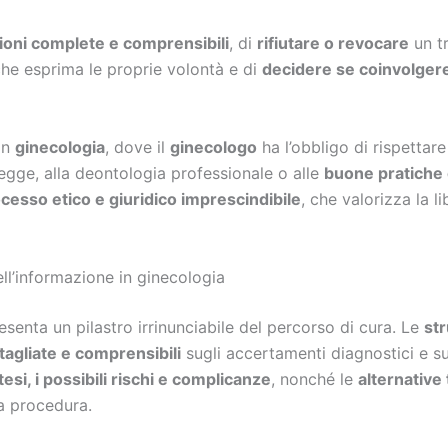
zioni complete e comprensibili
, di
rifiutare o revocare
un tr
he esprima le proprie volontà e di
decidere se coinvolgere
in
ginecologia
, dove il
ginecologo
ha l’obbligo di rispettare
legge, alla deontologia professionale o alle
buone pratiche c
cesso etico e giuridico imprescindibile
, che valorizza la l
ell’informazione in ginecologia
senta un pilastro irrinunciabile del percorso di cura. Le
str
tagliate e comprensibili
sugli accertamenti diagnostici e su
tesi, i possibili rischi e complicanze
, nonché le
alternative
a procedura.