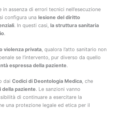
e in assenza di errori tecnici nell’esecuzione
si configura una
lesione del diritto
enziali
. In questi casi,
la struttura sanitaria
io
.
o violenza privata
, qualora l’atto sanitario non
penale se l’intervento, pur diverso da quello
lontà espressa della paziente
.
o dai
Codici di Deontologia Medica
, che
i della paziente
. Le sanzioni vanno
bilità di continuare a esercitare la
e una protezione legale ed etica per il