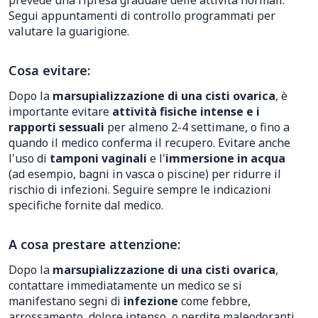
prevede una ripresa graduale delle attività normali.
Segui appuntamenti di controllo programmati per
valutare la guarigione.
Cosa evitare:
Dopo la
marsupializzazione di una cisti ovarica
, è
importante evitare
attività fisiche intense e i
rapporti sessuali
per almeno 2-4 settimane, o fino a
quando il medico conferma il recupero. Evitare anche
l'uso di
tamponi vaginali
e l'
immersione in acqua
(ad esempio, bagni in vasca o piscine) per ridurre il
rischio di infezioni. Seguire sempre le indicazioni
specifiche fornite dal medico.
A cosa prestare attenzione:
Dopo la
marsupializzazione di una cisti ovarica
,
contattare immediatamente un medico se si
manifestano segni di
infezione
come febbre,
arrossamento, dolore intenso, o perdite maleodoranti.