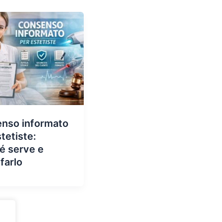
nso informato
tetiste:
é serve e
farlo