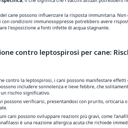
-specifica
, il che significa che i vaccini attuali potrebbero
za del cane possono influenzare la risposta immunitaria. Non
 cani con condizioni immunosoppresse potrebbero avere rispost
tare l'esposizione a fonti infette di acqua stagnante.
ne contro leptospirosi per cane: Risc
ne contro la leptospirosi, i cani possono manifestare effetti c
i possono includere sonnolenza e lieve febbre, che solitament
 rischio significativo.
vi possono verificarsi, presentandosi con prurito, orticaria o 
ate.
cuni cani possono sviluppare reazioni più gravi, come l’anafil
anafilassi è una reazione allergica acuta che richiede immed