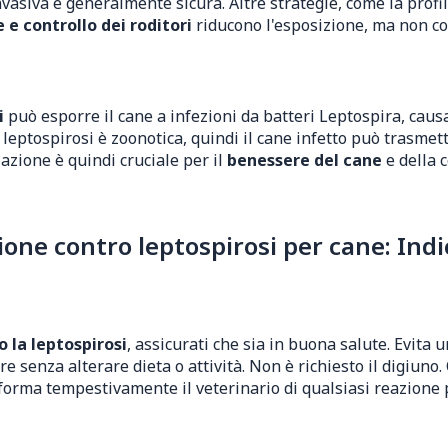
vasiva e generalmente sicura. Altre strategie, come la prof
e controllo dei roditori
riducono l'esposizione, ma non co
i
può esporre il cane a infezioni da batteri Leptospira, cau
a leptospirosi è zoonotica, quindi il cane infetto può trasme
azione è quindi cruciale per il
benessere del cane
e della 
ne contro leptospirosi per cane: Indi
 la leptospirosi
, assicurati che sia in buona salute. Evita
e senza alterare dieta o attività. Non è richiesto il digiuno
nforma tempestivamente il veterinario di qualsiasi reazione 