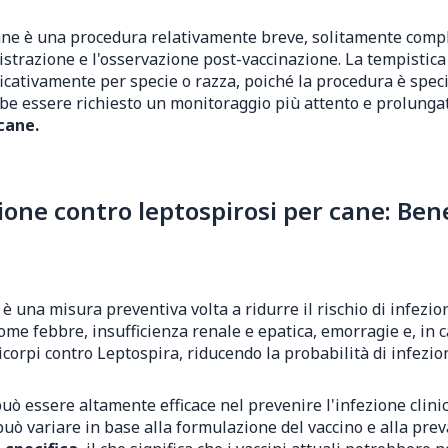
ne è una procedura relativamente breve, solitamente comple
istrazione e l'osservazione post-vaccinazione. La tempistic
ficativamente per specie o razza, poiché la procedura è speci
bbe essere richiesto un monitoraggio più attento e prolunga
cane.
ne contro leptospirosi per cane: Benef
 è una misura preventiva volta a ridurre il rischio di infezi
me febbre, insufficienza renale e epatica, emorragie e, in c
orpi contro Leptospira, riducendo la probabilità di infezione
uò essere altamente efficace nel prevenire l'infezione clini
 può variare in base alla formulazione del vaccino e alla pre