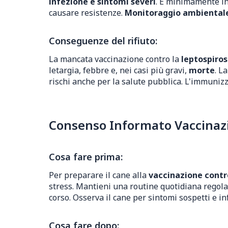
infezione e sintomi severi
. È minimamente in
causare resistenze.
Monitoraggio ambientale 
Conseguenze del rifiuto:
La mancata vaccinazione contro la
leptospiros
letargia, febbre e, nei casi più gravi,
morte
. L
rischi anche per la salute pubblica. L'immunizz
Consenso Informato Vaccinazio
Cosa fare prima:
Per preparare il cane alla
vaccinazione contro
stress. Mantieni una routine quotidiana regolar
corso. Osserva il cane per sintomi sospetti e i
Cosa fare dopo: