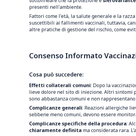
sottolineare che la protezione è
sierovariante
presenti nell'ambiente.
Fattori come l'età, la salute generale e la raz
suscettibili ai fallimenti vaccinali, tuttavia,
altre pratiche di gestione del rischio, come evi
Consenso Informato Vaccinazio
Cosa può succedere:
Effetti collaterali comuni
: Dopo la vaccinazio
lieve dolore nel sito di iniezione. Altri sintom
sono abbastanza comuni e non rappresentano un
Complicanze generali
: Reazioni allergiche lie
sebbene meno comuni, devono essere monitor
Complicanze specifiche della procedura
: Al
chiaramente definita
ma considerata rara. L’