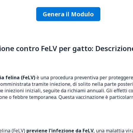
Genera il Modulo
one contro FeLV per gatto: Descrizion
ia felina (FeLV)
è una procedura preventiva per proteggere i
omministrata tramite iniezione, di solito nella parte poster
iniezioni iniziali, seguite da richiami annuali. Gli effetti 
zione o febbre temporanea. Questa vaccinazione è particolar
felina (FeLV)
previene l'infezione da FeLV
, una malattia vi