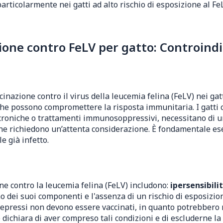
rticolarmente nei gatti ad alto rischio di esposizione al Fe
one contro FeLV per gatto: Controindi
ccinazione contro il virus della leucemia felina (FeLV) nei ga
, che possono compromettere la risposta immunitaria. I gatt
roniche o trattamenti immunosoppressivi, necessitano di un
mane richiedono un’attenta considerazione. È fondamentale es
e già infetto.
ne contro la leucemia felina (FeLV) includono:
ipersensibili
o dei suoi componenti e l'assenza di un rischio di esposizi
odepressi non devono essere vaccinati, in quanto potrebber
 dichiara di aver compreso tali condizioni e di escluderne l