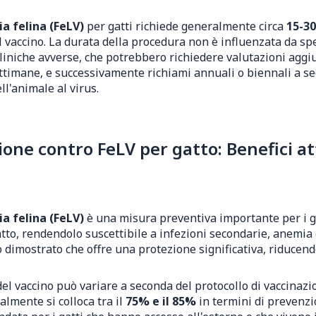
ia felina (FeLV)
per gatti richiede generalmente circa
15-30
 vaccino. La durata della procedura non è influenzata da spec
cliniche avverse, che potrebbero richiedere valutazioni aggi
timane, e successivamente richiami annuali o biennali a sec
ll'animale al virus.
ne contro FeLV per gatto: Benefici at
ia felina (FeLV)
è una misura preventiva importante per i gat
o, rendendolo suscettibile a infezioni secondarie, anemia e 
imostrato che offre una protezione significativa, riducendo i
 del vaccino può variare a seconda del protocollo di vaccinaz
lmente si colloca tra il
75% e il 85%
in termini di prevenzi