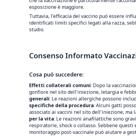
che la vaccinazione è particolarmente raccomand
esposizione è maggiore.
Tuttavia, l'efficacia del vaccino può essere infl
identificati limiti specifici legati alla razza,
studio.
Consenso Informato Vaccinazio
Cosa può succedere:
Effetti collaterali comuni
: Dopo la vaccinazio
gonfiore nel sito dell'iniezione, letargia e fe
generali
: Le reazioni allergiche possono inclu
specifiche della procedura
: Alcuni gatti pos
associato ai vaccini nel sito dell'iniezione, ma
per la vita
: Le reazioni anafilattiche sono gr
respiratorie, shock o collasso. Sebbene questi 
monitoraggio post-vaccinale può aiutare a gest