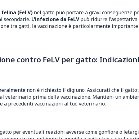
felina (FeLV)
nel gatto può portare a gravi conseguenze per
i secondarie.
L'infezione da FeLV
può ridurre l'aspettativa
ione tra gatti, la vaccinazione è particolarmente important
ne contro FeLV per gatto: Indicazion
neralmente non è richiesto il digiuno. Assicurati che il gatto
dal veterinario prima della vaccinazione. Mantieni un ambien
 a precedenti vaccinazioni al tuo veterinario.
 gatto per eventuali reazioni avverse come gonfiore o letarg
o rimanga in un ambiente tranquillo e eviti stress per le pr