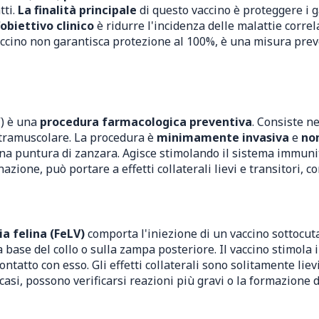
tti.
La finalità principale
di questo vaccino è proteggere i ga
'obiettivo clinico
è ridurre l'incidenza delle malattie correla
vaccino non garantisca protezione al 100%, è una misura prev
V) è una
procedura farmacologica preventiva
. Consiste n
ntramuscolare. La procedura è
minimamente invasiva
e
non
na puntura di zanzara. Agisce stimolando il sistema immuni
azione, può portare a effetti collaterali lievi e transitori, 
ia felina (FeLV)
comporta l'iniezione di un vaccino sottocu
a base del collo o sulla zampa posteriore. Il vaccino stimola
ontatto con esso. Gli effetti collaterali sono solitamente li
i casi, possono verificarsi reazioni più gravi o la formazione 