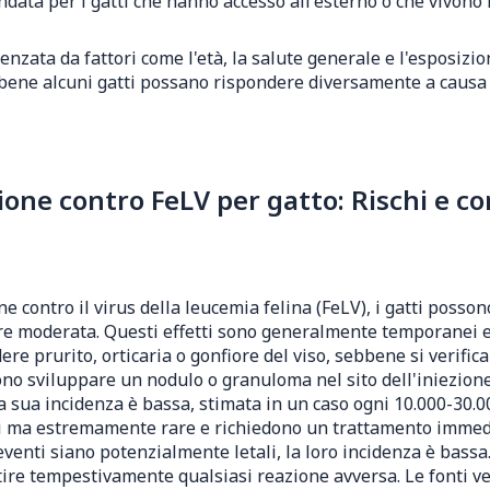
ata per i gatti che hanno accesso all'esterno o che vivono in
uenzata da fattori come l'età, la salute generale e l'esposizi
 sebbene alcuni gatti possano rispondere diversamente a causa
ne contro FeLV per gatto: Rischi e co
ne contro il virus della leucemia felina (FeLV), i gatti poss
bbre moderata. Questi effetti sono generalmente temporanei e 
dere prurito, orticaria o gonfiore del viso, sebbene si verif
sono sviluppare un nodulo o granuloma nel sito dell'iniezione
 la sua incidenza è bassa, stimata in un caso ogni 10.000-30.
avi ma estremamente rare e richiedono un trattamento immedi
eventi siano potenzialmente letali, la loro incidenza è bass
ire tempestivamente qualsiasi reazione avversa. Le fonti vet