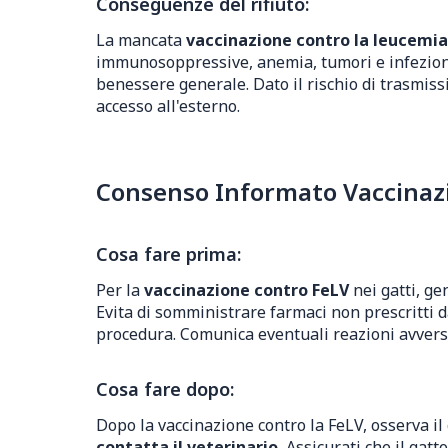
Conseguenze del rifiuto:
La mancata
vaccinazione contro la leucemia 
immunosoppressive, anemia, tumori e infezion
benessere generale. Dato il rischio di trasmiss
accesso all'esterno.
Consenso Informato Vaccinazio
Cosa fare prima:
Per la
vaccinazione contro FeLV
nei gatti, ge
Evita di somministrare farmaci non prescritti 
procedura. Comunica eventuali reazioni avverse
Cosa fare dopo:
Dopo la vaccinazione contro la FeLV, osserva il
contatta il veterinario.
Assicurati che il gatt