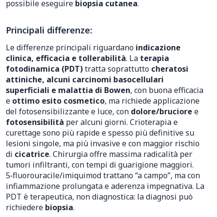
possibile eseguire
biopsia cutanea
.
Principali differenze:
Le differenze principali riguardano
indicazione
clinica, efficacia e tollerabilità
. La
terapia
fotodinamica (PDT)
tratta soprattutto
cheratosi
attiniche, alcuni carcinomi basocellulari
superficiali e malattia di Bowen
, con buona efficacia
e
ottimo esito cosmetico
, ma richiede applicazione
del fotosensibilizzante e luce, con
dolore/bruciore
e
fotosensibilità
per alcuni giorni. Crioterapia e
curettage sono più rapide e spesso più definitive su
lesioni singole, ma più invasive e con maggior rischio
di
cicatrice
. Chirurgia offre massima radicalità per
tumori infiltranti, con tempi di guarigione maggiori.
5‑fluorouracile/imiquimod trattano “a campo”, ma con
infiammazione prolungata e aderenza impegnativa. La
PDT è terapeutica, non diagnostica: la diagnosi può
richiedere
biopsia
.