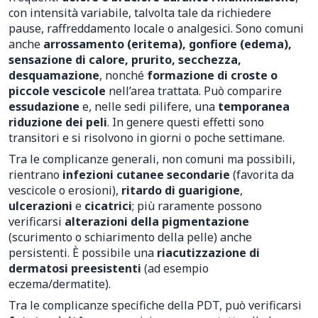
con intensità variabile, talvolta tale da richiedere
pause, raffreddamento locale o analgesici. Sono comuni
anche
arrossamento (eritema), gonfiore (edema),
sensazione di calore, prurito, secchezza,
desquamazione
, nonché
formazione di croste o
piccole vescicole
nell’area trattata. Può comparire
essudazione
e, nelle sedi pilifere, una
temporanea
riduzione dei peli
. In genere questi effetti sono
transitori e si risolvono in giorni o poche settimane.
Tra le complicanze generali, non comuni ma possibili,
rientrano
infezioni cutanee secondarie
(favorita da
vescicole o erosioni),
ritardo di guarigione
,
ulcerazioni
e
cicatrici
; più raramente possono
verificarsi
alterazioni della pigmentazione
(scurimento o schiarimento della pelle) anche
persistenti. È possibile una
riacutizzazione di
dermatosi preesistenti
(ad esempio
eczema/dermatite).
Tra le complicanze specifiche della PDT, può verificarsi