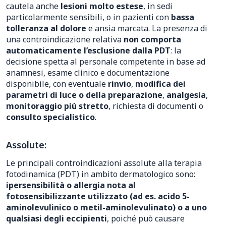
cautela anche
lesioni molto estese
, in sedi
particolarmente sensibili, o in pazienti con
bassa
tolleranza al dolore
e ansia marcata. La presenza di
una controindicazione relativa
non comporta
automaticamente l’esclusione dalla PDT
: la
decisione spetta al personale competente in base ad
anamnesi, esame clinico e documentazione
disponibile, con eventuale
rinvio
,
modifica dei
parametri di luce o della preparazione
,
analgesia
,
monitoraggio più stretto
, richiesta di documenti o
consulto specialistico
.
Assolute:
Le principali controindicazioni assolute alla terapia
fotodinamica (PDT) in ambito dermatologico sono:
ipersensibilità o allergia nota al
fotosensibilizzante utilizzato (ad es. acido 5-
aminolevulinico o metil-aminolevulinato) o a uno
qualsiasi degli eccipienti
, poiché può causare