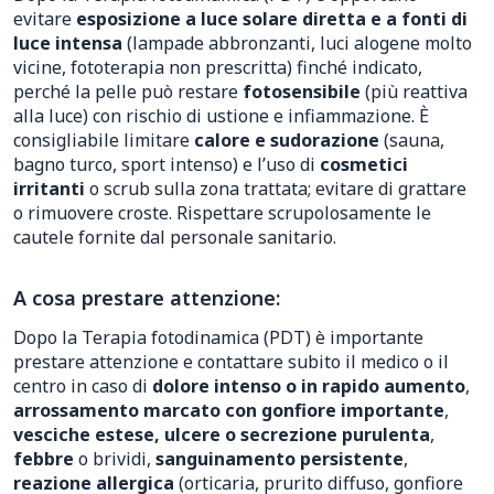
evitare
esposizione a luce solare diretta e a fonti di
luce intensa
(lampade abbronzanti, luci alogene molto
vicine, fototerapia non prescritta) finché indicato,
perché la pelle può restare
fotosensibile
(più reattiva
alla luce) con rischio di ustione e infiammazione. È
consigliabile limitare
calore e sudorazione
(sauna,
bagno turco, sport intenso) e l’uso di
cosmetici
irritanti
o scrub sulla zona trattata; evitare di grattare
o rimuovere croste. Rispettare scrupolosamente le
cautele fornite dal personale sanitario.
A cosa prestare attenzione:
Dopo la Terapia fotodinamica (PDT) è importante
prestare attenzione e contattare subito il medico o il
centro in caso di
dolore intenso o in rapido aumento
,
arrossamento marcato con gonfiore importante
,
vesciche estese, ulcere o secrezione purulenta
,
febbre
o brividi,
sanguinamento persistente
,
reazione allergica
(orticaria, prurito diffuso, gonfiore