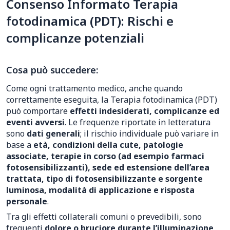
Consenso Informato Terapia
fotodinamica (PDT): Rischi e
complicanze potenziali
Cosa può succedere:
Come ogni trattamento medico, anche quando
correttamente eseguita, la Terapia fotodinamica (PDT)
può comportare
effetti indesiderati, complicanze ed
eventi avversi
. Le frequenze riportate in letteratura
sono
dati generali
; il rischio individuale può variare in
base a
età, condizioni della cute, patologie
associate, terapie in corso (ad esempio farmaci
fotosensibilizzanti), sede ed estensione dell’area
trattata, tipo di fotosensibilizzante e sorgente
luminosa, modalità di applicazione e risposta
personale
.
Tra gli effetti collaterali comuni o prevedibili, sono
frequenti
dolore o bruciore durante l’illuminazione
,