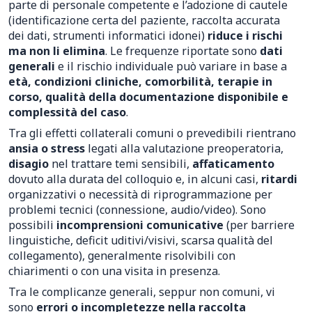
parte di personale competente e l’adozione di cautele
(identificazione certa del paziente, raccolta accurata
dei dati, strumenti informatici idonei)
riduce i rischi
ma non li elimina
. Le frequenze riportate sono
dati
generali
e il rischio individuale può variare in base a
età, condizioni cliniche, comorbilità, terapie in
corso, qualità della documentazione disponibile e
complessità del caso
.
Tra gli effetti collaterali comuni o prevedibili rientrano
ansia o stress
legati alla valutazione preoperatoria,
disagio
nel trattare temi sensibili,
affaticamento
dovuto alla durata del colloquio e, in alcuni casi,
ritardi
organizzativi o necessità di riprogrammazione per
problemi tecnici (connessione, audio/video). Sono
possibili
incomprensioni comunicative
(per barriere
linguistiche, deficit uditivi/visivi, scarsa qualità del
collegamento), generalmente risolvibili con
chiarimenti o con una visita in presenza.
Tra le complicanze generali, seppur non comuni, vi
sono
errori o incompletezze nella raccolta