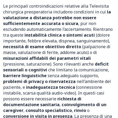
Le principali controindicazioni relative alla Televisita
chirurgica preoperatoria includono condizioni in cui
la
valutazione a distanza potrebbe non essere
sufficientemente accurata o sicura
, pur non
escludendo automaticamente l’accertamento. Rientrano
tra queste
instabilità clinica o sintomi acuti
(dolore
importante, febbre elevata, dispnea, sanguinamento),
necessità di esame obiettivo diretto
(palpazione di
masse, valutazione di ferite, addome acuto) o di
misurazioni affidabili dei parametri vitali
(pressione, saturazione). Sono rilevanti anche
deficit
sensoriali o cognitivi
che limitano la comunicazione,
barriere linguistiche
senza adeguato supporto,
problemi di privacy o riservatezza
nell’ambiente del
paziente, e
inadeguatezza tecnica
(connessione
instabile, scarsa qualità audio-video). In questi casi
possono essere necessarie
richiesta di
documentazione sanitaria
,
coinvolgimento di un
caregiver
,
consulto specialistico
,
rinvio
o
conversione in visita in presenza
. La presenza di una