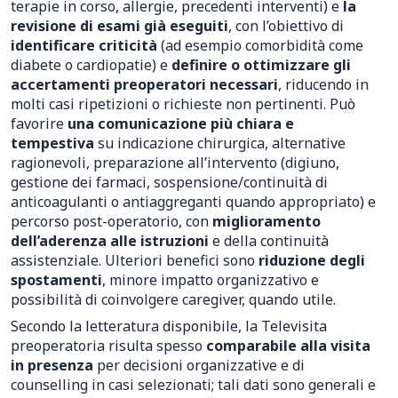
terapie in corso, allergie, precedenti interventi) e
la
revisione di esami già eseguiti
, con l’obiettivo di
identificare criticità
(ad esempio comorbidità come
diabete o cardiopatie) e
definire o ottimizzare gli
accertamenti preoperatori necessari
, riducendo in
molti casi ripetizioni o richieste non pertinenti. Può
favorire
una comunicazione più chiara e
tempestiva
su indicazione chirurgica, alternative
ragionevoli, preparazione all’intervento (digiuno,
gestione dei farmaci, sospensione/continuità di
anticoagulanti o antiaggreganti quando appropriato) e
percorso post-operatorio, con
miglioramento
dell’aderenza alle istruzioni
e della continuità
assistenziale. Ulteriori benefici sono
riduzione degli
spostamenti
, minore impatto organizzativo e
possibilità di coinvolgere caregiver, quando utile.
Secondo la letteratura disponibile, la Televisita
preoperatoria risulta spesso
comparabile alla visita
in presenza
per decisioni organizzative e di
counselling in casi selezionati; tali dati sono generali e