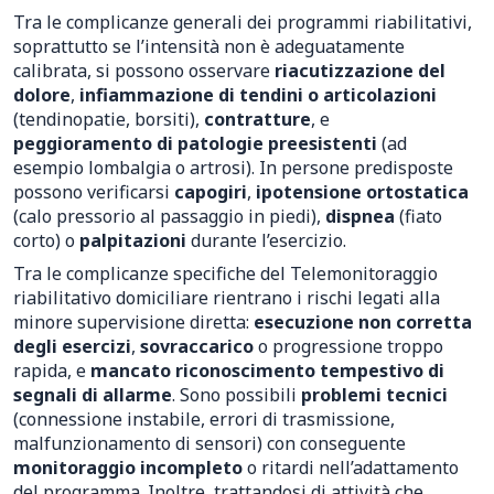
Tra le complicanze generali dei programmi riabilitativi,
soprattutto se l’intensità non è adeguatamente
calibrata, si possono osservare
riacutizzazione del
dolore
,
infiammazione di tendini o articolazioni
(tendinopatie, borsiti),
contratture
, e
peggioramento di patologie preesistenti
(ad
esempio lombalgia o artrosi). In persone predisposte
possono verificarsi
capogiri
,
ipotensione ortostatica
(calo pressorio al passaggio in piedi),
dispnea
(fiato
corto) o
palpitazioni
durante l’esercizio.
Tra le complicanze specifiche del Telemonitoraggio
riabilitativo domiciliare rientrano i rischi legati alla
minore supervisione diretta:
esecuzione non corretta
degli esercizi
,
sovraccarico
o progressione troppo
rapida, e
mancato riconoscimento tempestivo di
segnali di allarme
. Sono possibili
problemi tecnici
(connessione instabile, errori di trasmissione,
malfunzionamento di sensori) con conseguente
monitoraggio incompleto
o ritardi nell’adattamento
del programma. Inoltre, trattandosi di attività che