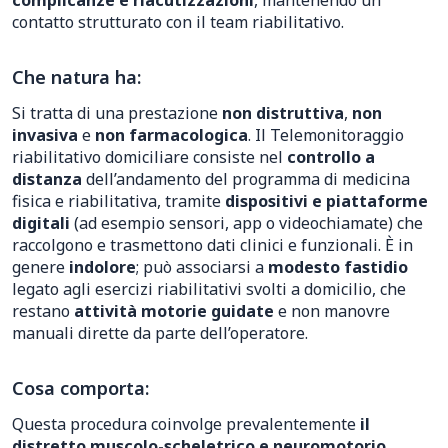
complicanze e riacutizzazioni
, mantenendo un
contatto strutturato con il team riabilitativo.
Che natura ha:
Si tratta di una prestazione
non distruttiva
,
non
invasiva
e
non farmacologica
. Il Telemonitoraggio
riabilitativo domiciliare consiste nel
controllo a
distanza
dell’andamento del programma di medicina
fisica e riabilitativa, tramite
dispositivi e piattaforme
digitali
(ad esempio sensori, app o videochiamate) che
raccolgono e trasmettono dati clinici e funzionali. È in
genere
indolore
; può associarsi a
modesto fastidio
legato agli esercizi riabilitativi svolti a domicilio, che
restano
attività motorie guidate
e non manovre
manuali dirette da parte dell’operatore.
Cosa comporta:
Questa procedura coinvolge prevalentemente
il
distretto muscolo-scheletrico e neuromotorio