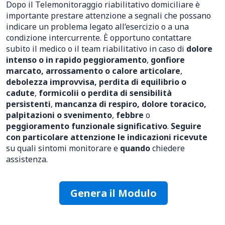
Dopo il Telemonitoraggio riabilitativo domiciliare è
importante prestare attenzione a segnali che possano
indicare un problema legato all’esercizio o a una
condizione intercurrente. È opportuno contattare
subito il medico o il team riabilitativo in caso di
dolore
intenso o in rapido peggioramento
,
gonfiore
marcato, arrossamento o calore articolare
,
debolezza improvvisa, perdita di equilibrio o
cadute
,
formicolii o perdita di sensibilità
persistenti
,
mancanza di respiro, dolore toracico,
palpitazioni o svenimento
,
febbre
o
peggioramento funzionale significativo
.
Seguire
con particolare attenzione le indicazioni ricevute
su quali sintomi monitorare e
quando
chiedere
assistenza.
Genera il Modulo