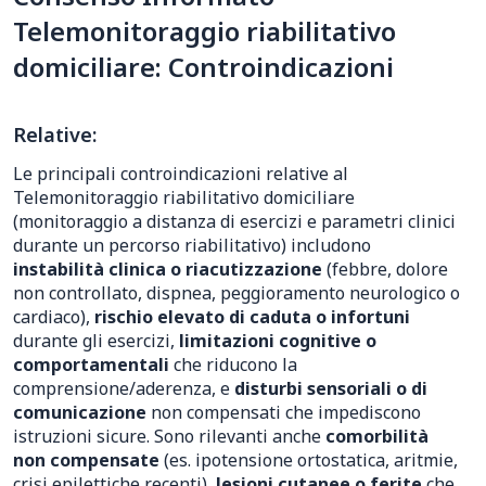
Telemonitoraggio riabilitativo
domiciliare: Controindicazioni
Relative:
Le principali controindicazioni relative al
Telemonitoraggio riabilitativo domiciliare
(monitoraggio a distanza di esercizi e parametri clinici
durante un percorso riabilitativo) includono
instabilità clinica o riacutizzazione
(febbre, dolore
non controllato, dispnea, peggioramento neurologico o
cardiaco),
rischio elevato di caduta o infortuni
durante gli esercizi,
limitazioni cognitive o
comportamentali
che riducono la
comprensione/aderenza, e
disturbi sensoriali o di
comunicazione
non compensati che impediscono
istruzioni sicure. Sono rilevanti anche
comorbilità
non compensate
(es. ipotensione ortostatica, aritmie,
crisi epilettiche recenti),
lesioni cutanee o ferite
che