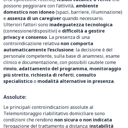
possono peggiorare con l’attività,
ambiente
domestico non idoneo
(spazi, barriere, illuminazione)
e
assenza di un caregiver
quando necessario.
Ulteriori fattori sono
inadeguatezza tecnologica
(connessione/dispositivi) e
difficoltà a gestire
privacy e consenso
. La presenza di una
controindicazione relativa
non comporta
automaticamente l’esclusione
: la decisione è del
personale competente, sulla base di anamnesi, esame
clinico e documentazione, con possibili cautele come
rinvio
,
adattamento del programma
,
monitoraggio
più stretto
,
richiesta di referti
,
consulto
specialistico
o
modalità alternative in presenza
.
Assolute:
Le principali controindicazioni assolute al
Telemonitoraggio riabilitativo domiciliare sono
condizioni che rendono
non sicura o non indicata
l’erogazione del trattamento a distanza:
instabilità