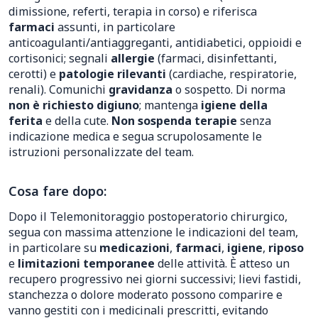
dimissione, referti, terapia in corso) e riferisca
farmaci
assunti, in particolare
anticoagulanti/antiaggreganti, antidiabetici, oppioidi e
cortisonici; segnali
allergie
(farmaci, disinfettanti,
cerotti) e
patologie rilevanti
(cardiache, respiratorie,
renali). Comunichi
gravidanza
o sospetto. Di norma
non è richiesto digiuno
; mantenga
igiene della
ferita
e della cute.
Non sospenda terapie
senza
indicazione medica e segua scrupolosamente le
istruzioni personalizzate del team.
Cosa fare dopo:
Dopo il Telemonitoraggio postoperatorio chirurgico,
segua con massima attenzione le indicazioni del team,
in particolare su
medicazioni
,
farmaci
,
igiene
,
riposo
e
limitazioni temporanee
delle attività. È atteso un
recupero progressivo nei giorni successivi; lievi fastidi,
stanchezza o dolore moderato possono comparire e
vanno gestiti con i medicinali prescritti, evitando