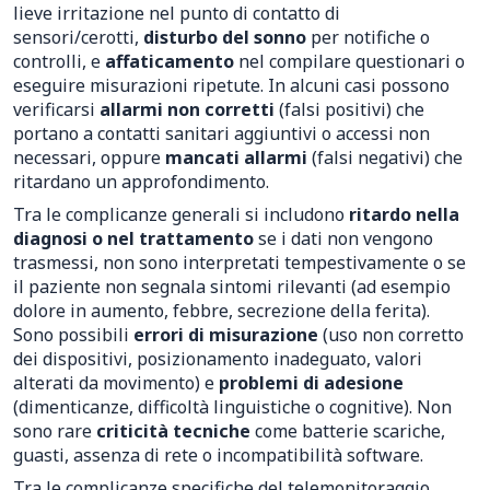
lieve irritazione nel punto di contatto di
sensori/cerotti,
disturbo del sonno
per notifiche o
controlli, e
affaticamento
nel compilare questionari o
eseguire misurazioni ripetute. In alcuni casi possono
verificarsi
allarmi non corretti
(falsi positivi) che
portano a contatti sanitari aggiuntivi o accessi non
necessari, oppure
mancati allarmi
(falsi negativi) che
ritardano un approfondimento.
Tra le complicanze generali si includono
ritardo nella
diagnosi o nel trattamento
se i dati non vengono
trasmessi, non sono interpretati tempestivamente o se
il paziente non segnala sintomi rilevanti (ad esempio
dolore in aumento, febbre, secrezione della ferita).
Sono possibili
errori di misurazione
(uso non corretto
dei dispositivi, posizionamento inadeguato, valori
alterati da movimento) e
problemi di adesione
(dimenticanze, difficoltà linguistiche o cognitive). Non
sono rare
criticità tecniche
come batterie scariche,
guasti, assenza di rete o incompatibilità software.
Tra le complicanze specifiche del telemonitoraggio