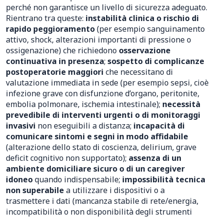
perché non garantisce un livello di sicurezza adeguato.
Rientrano tra queste:
instabilità clinica o rischio di
rapido peggioramento
(per esempio sanguinamento
attivo, shock, alterazioni importanti di pressione o
ossigenazione) che richiedono
osservazione
continuativa in presenza
;
sospetto di complicanze
postoperatorie maggiori
che necessitano di
valutazione immediata in sede (per esempio sepsi, cioè
infezione grave con disfunzione d’organo, peritonite,
embolia polmonare, ischemia intestinale);
necessità
prevedibile di interventi urgenti o di monitoraggi
invasivi
non eseguibili a distanza;
incapacità di
comunicare sintomi e segni in modo affidabile
(alterazione dello stato di coscienza, delirium, grave
deficit cognitivo non supportato);
assenza di un
ambiente domiciliare sicuro o di un caregiver
idoneo
quando indispensabile;
impossibilità tecnica
non superabile
a utilizzare i dispositivi o a
trasmettere i dati (mancanza stabile di rete/energia,
incompatibilità o non disponibilità degli strumenti