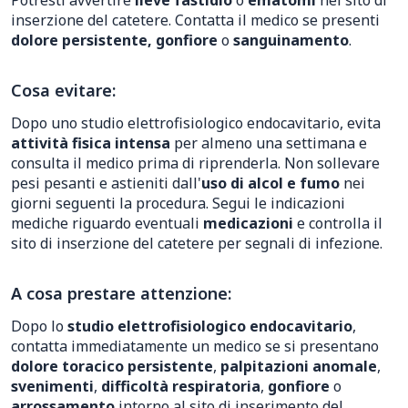
Potresti avvertire
lieve fastidio
o
ematomi
nel sito di
inserzione del catetere. Contatta il medico se presenti
dolore persistente, gonfiore
o
sanguinamento
.
Cosa evitare:
Dopo uno studio elettrofisiologico endocavitario, evita
attività fisica intensa
per almeno una settimana e
consulta il medico prima di riprenderla. Non sollevare
pesi pesanti e astieniti dall'
uso di alcol e fumo
nei
giorni seguenti la procedura. Segui le indicazioni
mediche riguardo eventuali
medicazioni
e controlla il
sito di inserzione del catetere per segnali di infezione.
A cosa prestare attenzione:
Dopo lo
studio elettrofisiologico endocavitario
,
contatta immediatamente un medico se si presentano
dolore toracico persistente
,
palpitazioni anomale
,
svenimenti
,
difficoltà respiratoria
,
gonfiore
o
arrossamento
intorno al sito di inserimento del