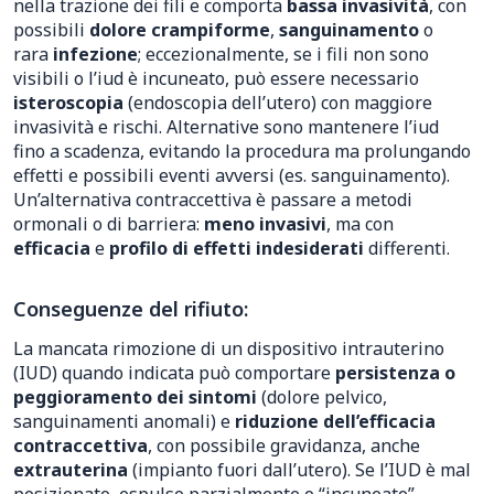
nella trazione dei fili e comporta
bassa invasività
, con
possibili
dolore crampiforme
,
sanguinamento
o
rara
infezione
; eccezionalmente, se i fili non sono
visibili o l’iud è incuneato, può essere necessario
isteroscopia
(endoscopia dell’utero) con maggiore
invasività e rischi. Alternative sono mantenere l’iud
fino a scadenza, evitando la procedura ma prolungando
effetti e possibili eventi avversi (es. sanguinamento).
Un’alternativa contraccettiva è passare a metodi
ormonali o di barriera:
meno invasivi
, ma con
efficacia
e
profilo di effetti indesiderati
differenti.
Conseguenze del rifiuto:
La mancata rimozione di un dispositivo intrauterino
(IUD) quando indicata può comportare
persistenza o
peggioramento dei sintomi
(dolore pelvico,
sanguinamenti anomali) e
riduzione dell’efficacia
contraccettiva
, con possibile gravidanza, anche
extrauterina
(impianto fuori dall’utero). Se l’IUD è mal