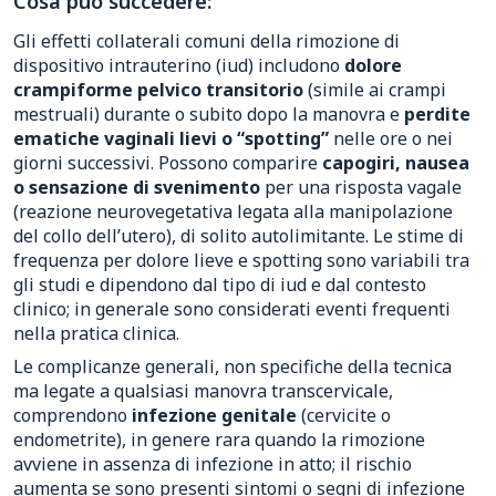
Cosa può succedere:
Gli effetti collaterali comuni della rimozione di
dispositivo intrauterino (iud) includono
dolore
crampiforme pelvico transitorio
(simile ai crampi
mestruali) durante o subito dopo la manovra e
perdite
ematiche vaginali lievi o “spotting”
nelle ore o nei
giorni successivi. Possono comparire
capogiri, nausea
o sensazione di svenimento
per una risposta vagale
(reazione neurovegetativa legata alla manipolazione
del collo dell’utero), di solito autolimitante. Le stime di
frequenza per dolore lieve e spotting sono variabili tra
gli studi e dipendono dal tipo di iud e dal contesto
clinico; in generale sono considerati eventi frequenti
nella pratica clinica.
Le complicanze generali, non specifiche della tecnica
ma legate a qualsiasi manovra transcervicale,
comprendono
infezione genitale
(cervicite o
endometrite), in genere rara quando la rimozione
avviene in assenza di infezione in atto; il rischio
aumenta se sono presenti sintomi o segni di infezione