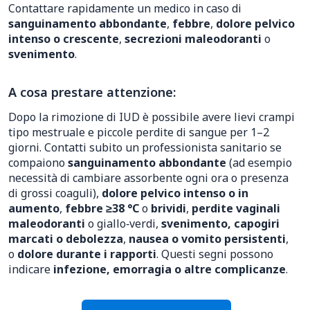
Contattare rapidamente un medico in caso di
sanguinamento abbondante
,
febbre
,
dolore pelvico
intenso o crescente
,
secrezioni maleodoranti
o
svenimento
.
A cosa prestare attenzione:
Dopo la rimozione di IUD è possibile avere lievi crampi
tipo mestruale e piccole perdite di sangue per 1–2
giorni. Contatti subito un professionista sanitario se
compaiono
sanguinamento abbondante
(ad esempio
necessità di cambiare assorbente ogni ora o presenza
di grossi coaguli),
dolore pelvico intenso o in
aumento
,
febbre ≥38 °C
o
brividi
,
perdite vaginali
maleodoranti
o giallo‑verdi,
svenimento, capogiri
marcati o debolezza
,
nausea o vomito persistenti
,
o
dolore durante i rapporti
. Questi segni possono
indicare
infezione, emorragia o altre complicanze
.