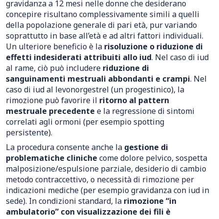
gravidanza a 12 mesi nelle donne che desiderano
concepire risultano complessivamente simili a quelli
della popolazione generale di pari età, pur variando
soprattutto in base all’età e ad altri fattori individuali.
Un ulteriore beneficio è la
risoluzione o riduzione di
effetti indesiderati attribuiti allo iud
. Nel caso di iud
al rame, ciò può includere
riduzione di
sanguinamenti mestruali abbondanti e crampi
. Nel
caso di iud al levonorgestrel (un progestinico), la
rimozione può favorire il
ritorno al pattern
mestruale precedente
e la regressione di sintomi
correlati agli ormoni (per esempio spotting
persistente).
La procedura consente anche la
gestione di
problematiche cliniche
come dolore pelvico, sospetta
malposizione/espulsione parziale, desiderio di cambio
metodo contraccettivo, o necessità di rimozione per
indicazioni mediche (per esempio gravidanza con iud in
sede). In condizioni standard, la
rimozione “in
ambulatorio” con visualizzazione dei fili è