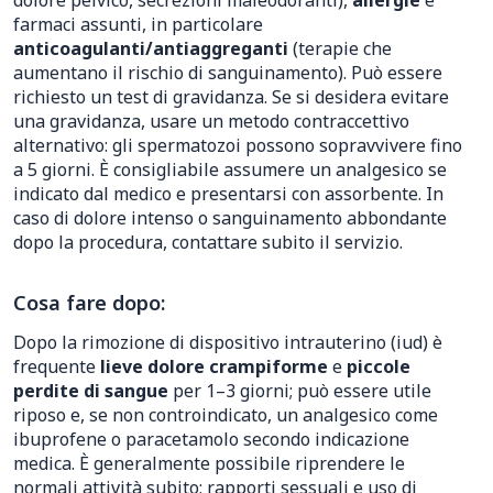
dolore pelvico, secrezioni maleodoranti),
allergie
e
farmaci assunti, in particolare
anticoagulanti/antiaggreganti
(terapie che
aumentano il rischio di sanguinamento). Può essere
richiesto un test di gravidanza. Se si desidera evitare
una gravidanza, usare un metodo contraccettivo
alternativo: gli spermatozoi possono sopravvivere fino
a 5 giorni. È consigliabile assumere un analgesico se
indicato dal medico e presentarsi con assorbente. In
caso di dolore intenso o sanguinamento abbondante
dopo la procedura, contattare subito il servizio.
Cosa fare dopo:
Dopo la rimozione di dispositivo intrauterino (iud) è
frequente
lieve dolore crampiforme
e
piccole
perdite di sangue
per 1–3 giorni; può essere utile
riposo e, se non controindicato, un analgesico come
ibuprofene o paracetamolo secondo indicazione
medica. È generalmente possibile riprendere le
normali attività subito; rapporti sessuali e uso di