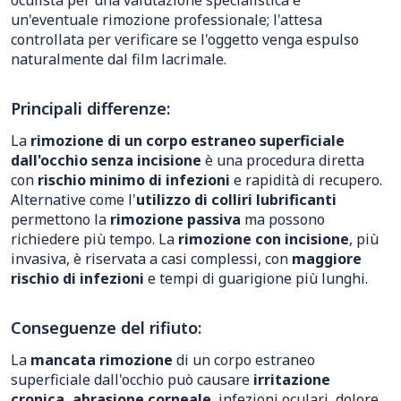
oculista per una valutazione specialistica e
un'eventuale rimozione professionale; l'attesa
controllata per verificare se l'oggetto venga espulso
naturalmente dal film lacrimale.
Principali differenze:
La
rimozione di un corpo estraneo superficiale
dall'occhio senza incisione
è una procedura diretta
con
rischio minimo di infezioni
e rapidità di recupero.
Alternative come l'
utilizzo di colliri lubrificanti
permettono la
rimozione passiva
ma possono
richiedere più tempo. La
rimozione con incisione
, più
invasiva, è riservata a casi complessi, con
maggiore
rischio di infezioni
e tempi di guarigione più lunghi.
Conseguenze del rifiuto:
La
mancata rimozione
di un corpo estraneo
superficiale dall'occhio può causare
irritazione
cronica, abrasione corneale
, infezioni oculari, dolore