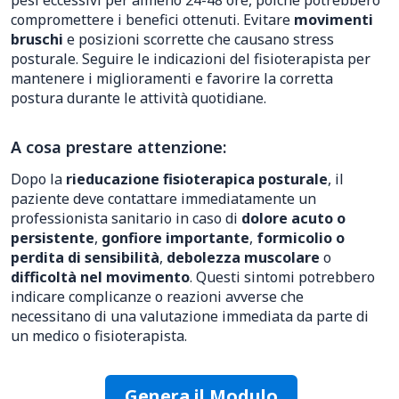
pesi eccessivi per almeno 24-48 ore, poiché potrebbero
compromettere i benefici ottenuti. Evitare
movimenti
bruschi
e posizioni scorrette che causano stress
posturale. Seguire le indicazioni del fisioterapista per
mantenere i miglioramenti e favorire la corretta
postura durante le attività quotidiane.
A cosa prestare attenzione:
Dopo la
rieducazione fisioterapica posturale
, il
paziente deve contattare immediatamente un
professionista sanitario in caso di
dolore acuto o
persistente
,
gonfiore importante
,
formicolio o
perdita di sensibilità
,
debolezza muscolare
o
difficoltà nel movimento
. Questi sintomi potrebbero
indicare complicanze o reazioni avverse che
necessitano di una valutazione immediata da parte di
un medico o fisioterapista.
Genera il Modulo