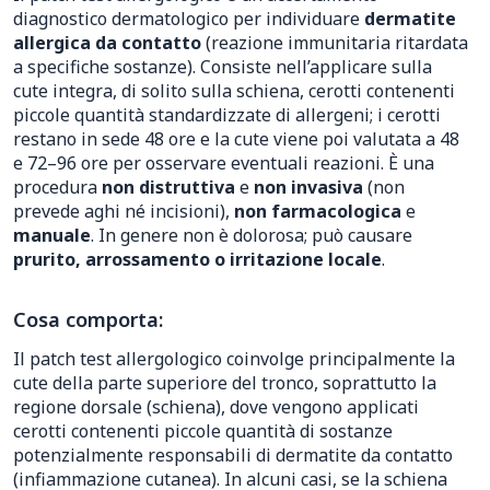
diagnostico dermatologico per individuare
dermatite
allergica da contatto
(reazione immunitaria ritardata
a specifiche sostanze). Consiste nell’applicare sulla
cute integra, di solito sulla schiena, cerotti contenenti
piccole quantità standardizzate di allergeni; i cerotti
restano in sede 48 ore e la cute viene poi valutata a 48
e 72–96 ore per osservare eventuali reazioni. È una
procedura
non distruttiva
e
non invasiva
(non
prevede aghi né incisioni),
non farmacologica
e
manuale
. In genere non è dolorosa; può causare
prurito, arrossamento o irritazione locale
.
Cosa comporta:
Il patch test allergologico coinvolge principalmente la
cute della parte superiore del tronco, soprattutto la
regione dorsale (schiena), dove vengono applicati
cerotti contenenti piccole quantità di sostanze
potenzialmente responsabili di dermatite da contatto
(infiammazione cutanea). In alcuni casi, se la schiena