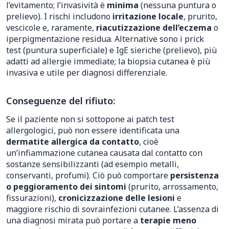
l’evitamento; l’invasività è
minima
(nessuna puntura o
prelievo). I rischi includono
irritazione locale
, prurito,
vescicole e, raramente,
riacutizzazione dell’eczema
o
iperpigmentazione residua. Alternative sono i prick
test (puntura superficiale) e IgE sieriche (prelievo), più
adatti ad allergie immediate; la biopsia cutanea è più
invasiva e utile per diagnosi differenziale.
Conseguenze del rifiuto:
Se il paziente non si sottopone ai patch test
allergologici, può non essere identificata una
dermatite allergica da contatto
, cioè
un’infiammazione cutanea causata dal contatto con
sostanze sensibilizzanti (ad esempio metalli,
conservanti, profumi). Ciò può comportare
persistenza
o peggioramento dei sintomi
(prurito, arrossamento,
fissurazioni),
cronicizzazione delle lesioni
e
maggiore rischio di sovrainfezioni cutanee. L’assenza di
una diagnosi mirata può portare a
terapie meno