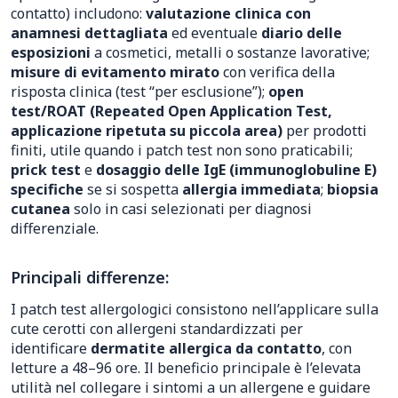
contatto) includono:
valutazione clinica con
anamnesi dettagliata
ed eventuale
diario delle
esposizioni
a cosmetici, metalli o sostanze lavorative;
misure di evitamento mirato
con verifica della
risposta clinica (test “per esclusione”);
open
test/ROAT (Repeated Open Application Test,
applicazione ripetuta su piccola area)
per prodotti
finiti, utile quando i patch test non sono praticabili;
prick test
e
dosaggio delle IgE (immunoglobuline E)
specifiche
se si sospetta
allergia immediata
;
biopsia
cutanea
solo in casi selezionati per diagnosi
differenziale.
Principali differenze:
I patch test allergologici consistono nell’applicare sulla
cute cerotti con allergeni standardizzati per
identificare
dermatite allergica da contatto
, con
letture a 48–96 ore. Il beneficio principale è l’elevata
utilità nel collegare i sintomi a un allergene e guidare