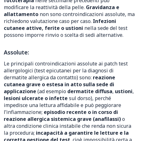
fototerapia
nelle settimane precedenti può
modificare la reattività della pelle.
Gravidanza e
allattamento
non sono controindicazioni assolute, ma
richiedono valutazione caso per caso.
Infezioni
cutanee attive, ferite o ustioni
nella sede del test
possono imporre rinvio o scelta di sedi alternative.
Assolute:
Le principali controindicazioni assolute ai patch test
allergologici (test epicutanei per la diagnosi di
dermatite allergica da contatto) sono:
reazione
cutanea grave o estesa in atto sulla sede di
applicazione
(ad esempio
dermatite diffusa
,
ustioni
,
lesioni ulcerate o infette
sul dorso), perché
impedisce una lettura affidabile e può peggiorare
l’infiammazione;
episodio recente o in corso di
reazione allergica sistemica grave (anafilassi)
o
altra condizione clinica instabile che renda non sicura
la procedura;
incapacità a garantire le letture e la
corretta gestione del test
, cioè impossibilità certa a