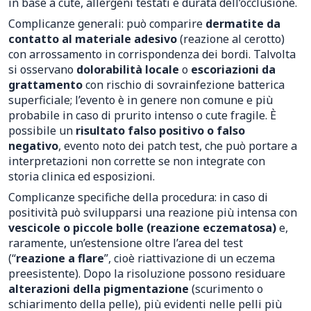
in base a cute, allergeni testati e durata dell’occlusione.
Complicanze generali: può comparire
dermatite da
contatto al materiale adesivo
(reazione al cerotto)
con arrossamento in corrispondenza dei bordi. Talvolta
si osservano
dolorabilità locale
o
escoriazioni da
grattamento
con rischio di sovrainfezione batterica
superficiale; l’evento è in genere non comune e più
probabile in caso di prurito intenso o cute fragile. È
possibile un
risultato falso positivo o falso
negativo
, evento noto dei patch test, che può portare a
interpretazioni non corrette se non integrate con
storia clinica ed esposizioni.
Complicanze specifiche della procedura: in caso di
positività può svilupparsi una reazione più intensa con
vescicole o piccole bolle (reazione eczematosa)
e,
raramente, un’estensione oltre l’area del test
(“
reazione a flare
”, cioè riattivazione di un eczema
preesistente). Dopo la risoluzione possono residuare
alterazioni della pigmentazione
(scurimento o
schiarimento della pelle), più evidenti nelle pelli più