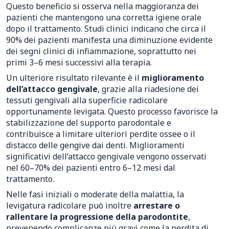
Questo beneficio si osserva nella maggioranza dei
pazienti che mantengono una corretta igiene orale
dopo il trattamento. Studi clinici indicano che circa il
90% dei pazienti manifesta una diminuzione evidente
dei segni clinici di infiammazione, soprattutto nei
primi 3–6 mesi successivi alla terapia.
Un ulteriore risultato rilevante è il
miglioramento
dell’attacco gengivale
, grazie alla riadesione dei
tessuti gengivali alla superficie radicolare
opportunamente levigata. Questo processo favorisce la
stabilizzazione del supporto parodontale e
contribuisce a limitare ulteriori perdite ossee o il
distacco delle gengive dai denti. Miglioramenti
significativi dell’attacco gengivale vengono osservati
nel 60–70% dei pazienti entro 6–12 mesi dal
trattamento.
Nelle fasi iniziali o moderate della malattia, la
levigatura radicolare può inoltre
arrestare o
rallentare la progressione della parodontite
,
prevenendo complicanze più gravi come la perdita di