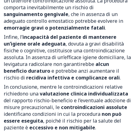
un’ulteriore controindicazione assoluta. La procedura
comporta inevitabilmente un rischio di
sanguinamento gengivale
, che in assenza di un
adeguato controllo emostatico potrebbe evolvere in
emorragie gravi o potenzialmente fatali
.
Infine, l’
incapacità del paziente di mantenere
un’igiene orale adeguata
, dovuta a gravi disabilità
fisiche o cognitive, costituisce una controindicazione
assoluta. In assenza di un’efficace igiene domiciliare, la
levigatura radicolare non garantirebbe
alcun
beneficio duraturo
e potrebbe anzi aumentare il
rischio di
recidiva infettiva e complicanze orali
.
In conclusione, mentre le controindicazioni relative
richiedono una
valutazione clinica individualizzata
del rapporto rischio-beneficio e l’eventuale adozione di
misure precauzionali, le
controindicazioni assolute
identificano condizioni in cui la procedura
non può
essere eseguita
, poiché il rischio per la salute del
paziente è
eccessivo e non mitigabile
.