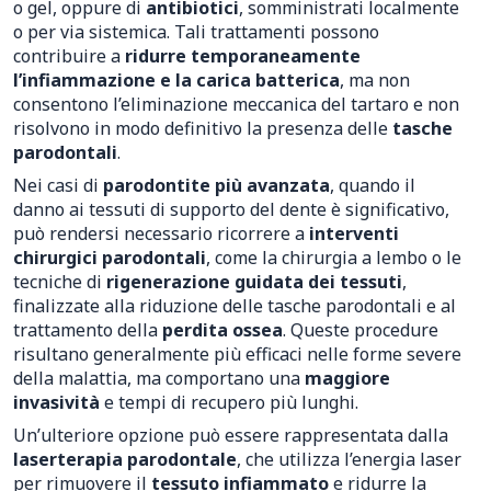
o gel, oppure di
antibiotici
, somministrati localmente
o per via sistemica. Tali trattamenti possono
contribuire a
ridurre temporaneamente
l’infiammazione e la carica batterica
, ma non
consentono l’eliminazione meccanica del tartaro e non
risolvono in modo definitivo la presenza delle
tasche
parodontali
.
Nei casi di
parodontite più avanzata
, quando il
danno ai tessuti di supporto del dente è significativo,
può rendersi necessario ricorrere a
interventi
chirurgici parodontali
, come la chirurgia a lembo o le
tecniche di
rigenerazione guidata dei tessuti
,
finalizzate alla riduzione delle tasche parodontali e al
trattamento della
perdita ossea
. Queste procedure
risultano generalmente più efficaci nelle forme severe
della malattia, ma comportano una
maggiore
invasività
e tempi di recupero più lunghi.
Un’ulteriore opzione può essere rappresentata dalla
laserterapia parodontale
, che utilizza l’energia laser
per rimuovere il
tessuto infiammato
e ridurre la