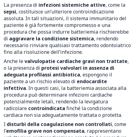
La presenza di
infezioni sistemiche attive
, come la
sepsi
, costituisce un’ulteriore controindicazione
assoluta. In tali situazioni, il sistema immunitario del
paziente è già fortemente compromesso e una
procedura che possa indurre batteriemia rischierebbe
di
aggravare la condizione sistemica
, rendendo
necessario rinviare qualsiasi trattamento odontoiatrico
fino alla risoluzione dell’infezione.
Anche le
valvulopatie cardiache gravi non trattate
,
o la presenza di
protesi valvolari in assenza di
adeguata profilassi antibiotica
, espongono il
paziente a un rischio elevato di
endocardite
infettiva
. In questi casi, la batteriemia associata alla
procedura può determinare infezioni cardiache
potenzialmente letali, rendendo la levigatura
radicolare
controindicata
finché la condizione
cardiaca non sia adeguatamente trattata o protetta.
I
disturbi della coagulazione non controllati
, come
l’
emofilia grave non compensata
, rappresentano