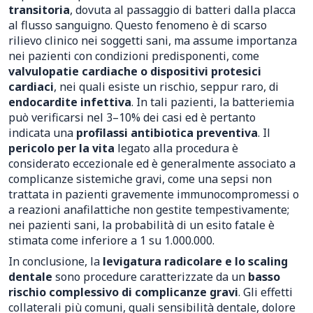
transitoria
, dovuta al passaggio di batteri dalla placca
al flusso sanguigno. Questo fenomeno è di scarso
rilievo clinico nei soggetti sani, ma assume importanza
nei pazienti con condizioni predisponenti, come
valvulopatie cardiache o dispositivi protesici
cardiaci
, nei quali esiste un rischio, seppur raro, di
endocardite infettiva
. In tali pazienti, la batteriemia
può verificarsi nel 3–10% dei casi ed è pertanto
indicata una
profilassi antibiotica preventiva
. Il
pericolo per la vita
legato alla procedura è
considerato eccezionale ed è generalmente associato a
complicanze sistemiche gravi, come una sepsi non
trattata in pazienti gravemente immunocompromessi o
a reazioni anafilattiche non gestite tempestivamente;
nei pazienti sani, la probabilità di un esito fatale è
stimata come inferiore a 1 su 1.000.000.
In conclusione, la
levigatura radicolare e lo scaling
dentale
sono procedure caratterizzate da un
basso
rischio complessivo di complicanze gravi
. Gli effetti
collaterali più comuni, quali sensibilità dentale, dolore