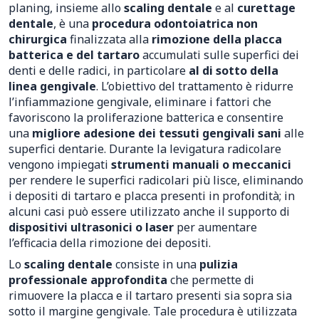
planing, insieme allo
scaling dentale
e al
curettage
dentale
, è una
procedura odontoiatrica non
chirurgica
finalizzata alla
rimozione della placca
batterica e del tartaro
accumulati sulle superfici dei
denti e delle radici, in particolare
al di sotto della
linea gengivale
. L’obiettivo del trattamento è ridurre
l’infiammazione gengivale, eliminare i fattori che
favoriscono la proliferazione batterica e consentire
una
migliore adesione dei tessuti gengivali sani
alle
superfici dentarie. Durante la levigatura radicolare
vengono impiegati
strumenti manuali o meccanici
per rendere le superfici radicolari più lisce, eliminando
i depositi di tartaro e placca presenti in profondità; in
alcuni casi può essere utilizzato anche il supporto di
dispositivi ultrasonici o laser
per aumentare
l’efficacia della rimozione dei depositi.
Lo
scaling dentale
consiste in una
pulizia
professionale approfondita
che permette di
rimuovere la placca e il tartaro presenti sia sopra sia
sotto il margine gengivale. Tale procedura è utilizzata