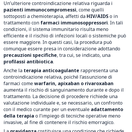
Un’ulteriore controindicazione relativa riguarda i
pazienti immunocompromessi
, come quelli
sottoposti a chemioterapia, affetti da
HIV/AIDS
o in
trattamento con
farmaci immunosoppressori
. In tali
condizioni, il sistema immunitario risulta meno
efficiente e il rischio di infezioni locali o sistemiche può
essere maggiore. In questi casi, la procedura può
comunque essere presa in considerazione adottando
precauzioni specifiche
, tra cui, se indicato, una
profilassi antibiotica
.
Anche la
terapia anticoagulante
rappresenta una
controindicazione relativa, poiché l’assunzione di
farmaci come
warfarin, apixaban o rivaroxaban
aumenta il rischio di sanguinamento durante e dopo il
trattamento. La decisione di procedere richiede una
valutazione individuale e, se necessario, un confronto
con il medico curante per un eventuale
adattamento
della terapia
o l’impiego di tecniche operative meno
invasive, al fine di contenere il rischio emorragico.
La
gravidanza
costituisce una condizione che richiede