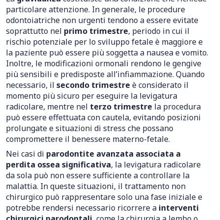
particolare attenzione. In generale, le procedure
odontoiatriche non urgenti tendono a essere evitate
soprattutto nel
primo trimestre
, periodo in cui il
rischio potenziale per lo sviluppo fetale è maggiore e
la paziente può essere più soggetta a nausea e vomito.
Inoltre, le modificazioni ormonali rendono le gengive
più sensibili e predisposte all’infiammazione. Quando
necessario, il
secondo trimestre
è considerato il
momento più sicuro per eseguire la levigatura
radicolare, mentre nel
terzo trimestre
la procedura
può essere effettuata con cautela, evitando posizioni
prolungate e situazioni di stress che possano
compromettere il benessere materno-fetale.
Nei casi di
parodontite avanzata associata a
perdita ossea significativa
, la levigatura radicolare
da sola può non essere sufficiente a controllare la
malattia. In queste situazioni, il trattamento non
chirurgico può rappresentare solo una fase iniziale e
potrebbe rendersi necessario ricorrere a
interventi
chirurgici parodontali
, come la chirurgia a lembo o