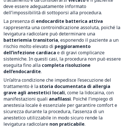
trattamento è da considerarsi
vietato
e il paziente
deve essere adeguatamente informato
dell’impossibilità di sottoporsi alla procedura.
La presenza di
endocardite batterica attiva
rappresenta una controindicazione assoluta, poiché la
levigatura radicolare può determinare una
batteriemia transitoria
, esponendo il paziente a un
rischio molto elevato di
peggioramento
dell’infezione cardiaca
e di gravi complicanze
sistemiche. In questi casi, la procedura non può essere
eseguita fino alla
completa risoluzione
dell’endocardite
.
Un’altra condizione che impedisce l’esecuzione del
trattamento è la
storia documentata di allergia
grave agli anestetici locali
, come la lidocaina, con
manifestazioni quali
anafilassi
. Poiché l’impiego di
anestesia locale è essenziale per garantire comfort e
sicurezza durante la procedura, l’assenza di un
anestetico utilizzabile in modo sicuro rende la
levigatura radicolare
non praticabile
.