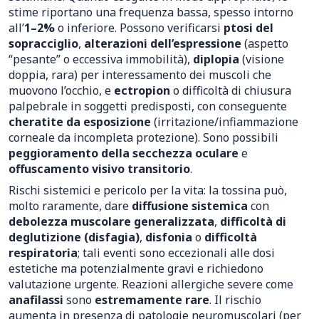
stime riportano una frequenza bassa, spesso intorno
all’
1–2%
o inferiore. Possono verificarsi
ptosi del
sopracciglio
,
alterazioni dell’espressione
(aspetto
“pesante” o eccessiva immobilità),
diplopia
(visione
doppia, rara) per interessamento dei muscoli che
muovono l’occhio, e
ectropion
o difficoltà di chiusura
palpebrale in soggetti predisposti, con conseguente
cheratite da esposizione
(irritazione/infiammazione
corneale da incompleta protezione). Sono possibili
peggioramento della secchezza oculare
e
offuscamento visivo transitorio
.
Rischi sistemici e pericolo per la vita: la tossina può,
molto raramente, dare
diffusione sistemica
con
debolezza muscolare generalizzata
,
difficoltà di
deglutizione (disfagia)
,
disfonia
o
difficoltà
respiratoria
; tali eventi sono eccezionali alle dosi
estetiche ma potenzialmente gravi e richiedono
valutazione urgente. Reazioni allergiche severe come
anafilassi
sono
estremamente rare
. Il rischio
aumenta in presenza di patologie neuromuscolari (per