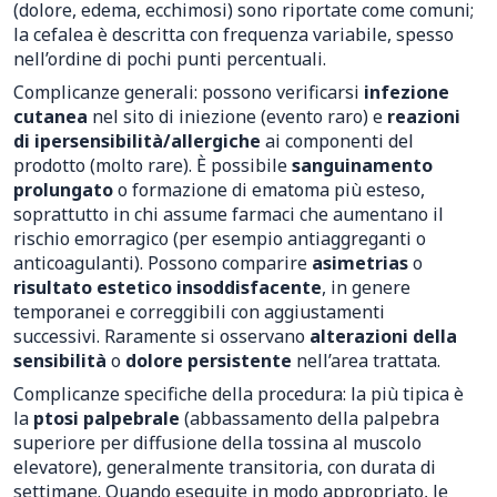
(dolore, edema, ecchimosi) sono riportate come comuni;
la cefalea è descritta con frequenza variabile, spesso
nell’ordine di pochi punti percentuali.
Complicanze generali: possono verificarsi
infezione
cutanea
nel sito di iniezione (evento raro) e
reazioni
di ipersensibilità/allergiche
ai componenti del
prodotto (molto rare). È possibile
sanguinamento
prolungato
o formazione di ematoma più esteso,
soprattutto in chi assume farmaci che aumentano il
rischio emorragico (per esempio antiaggreganti o
anticoagulanti). Possono comparire
asimetrias
o
risultato estetico insoddisfacente
, in genere
temporanei e correggibili con aggiustamenti
successivi. Raramente si osservano
alterazioni della
sensibilità
o
dolore persistente
nell’area trattata.
Complicanze specifiche della procedura: la più tipica è
la
ptosi palpebrale
(abbassamento della palpebra
superiore per diffusione della tossina al muscolo
elevatore), generalmente transitoria, con durata di
settimane. Quando eseguite in modo appropriato, le