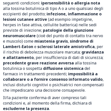
seguenti condizioni:
ipersensibilità o allergia nota
alla tossina botulinica di tipo A o a uno qualsiasi degli
eccipienti del prodotto;
infezione, infiammazione o
lesioni cutanee attive
(ad esempio impetigine,
herpes in fase attiva, cellulite batterica) nelle sedi
previste di iniezione;
patologie della giunzione
neuromuscolare
(cioè del punto di contatto tra nervo
e muscolo) come
miastenia gravis
,
sindrome di
Lambert-Eaton
e
sclerosi laterale amiotrofica
, per
il rischio di debolezza muscolare marcata;
gravidanza
e allattamento
, per insufficienza di dati di sicurezza;
precedente grave reazione avversa
alla tossina
botulinica o sospetta
diffusione sistemica
del
farmaco in trattamenti precedenti;
impossibilità a
collaborare o a fornire consenso informato valido
,
inclusi disturbi cognitivi o psichiatrici non compensati
che impediscano una decisione consapevole.
Il/la paziente conferma di aver compreso tali
condizioni e, al momento della firma, dichiara di
escluderne la presenza
.