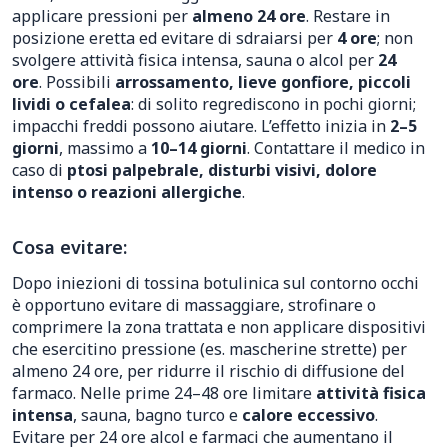
applicare pressioni per
almeno 24 ore
. Restare in
posizione eretta ed evitare di sdraiarsi per
4 ore
; non
svolgere attività fisica intensa, sauna o alcol per
24
ore
. Possibili
arrossamento, lieve gonfiore, piccoli
lividi o cefalea
: di solito regrediscono in pochi giorni;
impacchi freddi possono aiutare. L’effetto inizia in
2–5
giorni
, massimo a
10–14 giorni
. Contattare il medico in
caso di
ptosi palpebrale, disturbi visivi, dolore
intenso o reazioni allergiche
.
Cosa evitare:
Dopo iniezioni di tossina botulinica sul contorno occhi
è opportuno evitare di massaggiare, strofinare o
comprimere la zona trattata e non applicare dispositivi
che esercitino pressione (es. mascherine strette) per
almeno 24 ore, per ridurre il rischio di diffusione del
farmaco. Nelle prime 24–48 ore limitare
attività fisica
intensa
, sauna, bagno turco e
calore eccessivo
.
Evitare per 24 ore alcol e farmaci che aumentano il