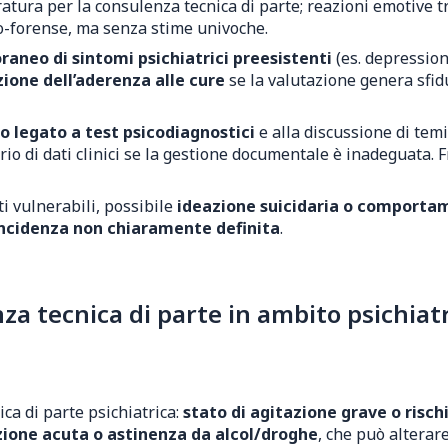
ratura per la consulenza tecnica di parte; reazioni emotive 
co-forense, ma senza stime univoche.
neo di sintomi psichiatrici preesistenti
(es. depression
zione dell’aderenza alle cure
se la valutazione genera sfid
o legato a test psicodiagnostici
e alla discussione di temi
io di dati clinici se la gestione documentale è inadeguata.
tti vulnerabili, possibile
ideazione suicidaria o comporta
ncidenza non chiaramente definita
.
 tecnica di parte in ambito psichiatr
ca di parte psichiatrica:
stato di agitazione grave o risch
zione acuta o astinenza da alcol/droghe
, che può alterar