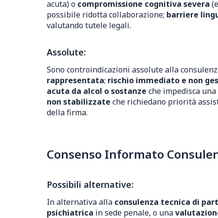
acuta) o
compromissione cognitiva severa
(e
possibile ridotta collaborazione;
barriere ling
valutando tutele legali.
Assolute:
Sono controindicazioni assolute alla consulenza
rappresentata
;
rischio immediato e non gest
acuta da alcol o sostanze
che impedisca una 
non stabilizzate
che richiedano priorità assis
della firma.
Consenso Informato Consulenza
Possibili alternative:
In alternativa alla
consulenza tecnica di par
psichiatrica
in sede penale, o una
valutazione