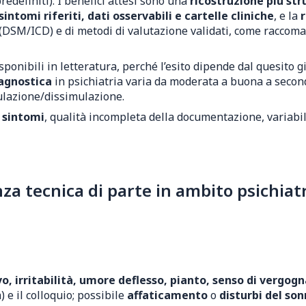
edefiniti). I benefici attesi sono una
ricostruzione più st
intomi riferiti, dati osservabili e cartelle cliniche
, e la
uti (DSM/ICD) e di metodi di valutazione validati, come racco
onibili in letteratura, perché l’esito dipende dal quesito giu
iagnostica
in psichiatria varia da moderata a buona a second
ulazione/dissimulazione.
 sintomi
, qualità incompleta della documentazione, variabili
 tecnica di parte in ambito psichiatr
o, irritabilità, umore deflesso, pianto, senso di vergogna
) e il colloquio; possibile
affaticamento
o
disturbi del so