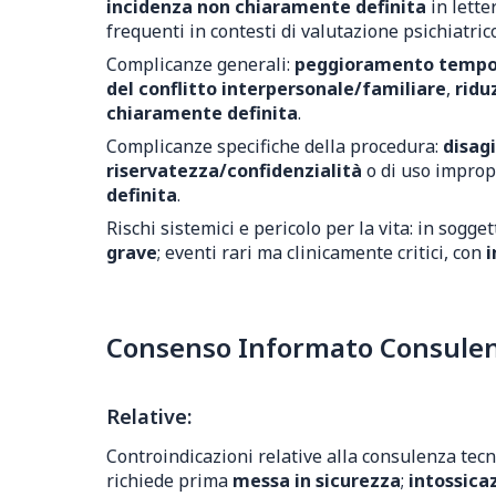
incidenza non chiaramente definita
in lette
frequenti in contesti di valutazione psichiatri
Complicanze generali:
peggioramento tempora
del conflitto interpersonale/familiare
,
ridu
chiaramente definita
.
Complicanze specifiche della procedura:
disagi
riservatezza/confidenzialità
o di uso impropr
definita
.
Rischi sistemici e pericolo per la vita: in sogge
grave
; eventi rari ma clinicamente critici, con
i
Consenso Informato Consulenza
Relative:
Controindicazioni relative alla consulenza tecni
richiede prima
messa in sicurezza
;
intossica