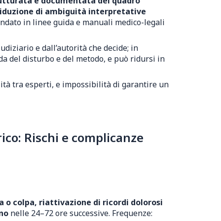
rutturata e documentata del quadro
riduzione di ambiguità interpretative
mandato in linee guida e manuali medico-legali
diziario e dall’autorità che decide; in
a del disturbo e del metodo, e può ridursi in
tà tra esperti, e impossibilità di garantire un
ico: Rischi e complicanze
 o colpa, riattivazione di ricordi dolorosi
nno
nelle 24–72 ore successive. Frequenze: