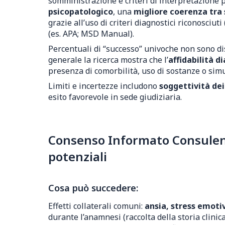
somministrazione e criteri di interpretazione pr
psicopatologico
, una
migliore coerenza tra s
grazie all’uso di criteri diagnostici riconosci
(es. APA; MSD Manual).
Percentuali di “successo” univoche non sono disp
generale la ricerca mostra che l’
affidabilità d
presenza di comorbilità, uso di sostanze o sim
Limiti e incertezze includono
soggettività dei
esito favorevole in sede giudiziaria.
Consenso Informato Consulenza
potenziali
Cosa può succedere:
Effetti collaterali comuni:
ansia, stress emotiv
durante l’anamnesi (raccolta della storia clinica