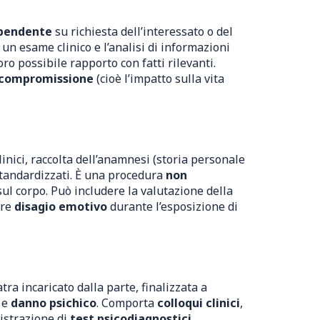
ipendente
su richiesta dell’interessato o del
 un esame clinico e l’analisi di informazioni
loro possibile rapporto con fatti rilevanti.
i compromissione
(cioè l’impatto sulla vita
inici, raccolta dell’anamnesi (storia personale
standardizzati. È una procedura
non
l corpo. Può includere la valutazione della
are
disagio emotivo
durante l’esposizione di
ra incaricato dalla parte, finalizzata a
e
danno psichico
. Comporta
colloqui clinici
,
istrazione di
test psicodiagnostici