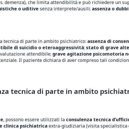
s. demenza), che limita attendibilità e può richiedere un su
uistiche o uditive
senza interprete/ausili;
assenza o dubbi
 tecnica di parte in ambito psichiatrico:
assenza di conse
ibile di suicidio o eteroaggressività
;
stato di grave alt
valutazione attendibile;
grave agitazione psicomotoria n
tenziale. Il paziente dichiara di aver compreso tali condizi
 tecnica di parte in ambito psichiatri
te
, possono essere utilizzati la
consulenza tecnica d’uffici
 clinica psichiatrica
extra-giudiziaria (visita specialistic