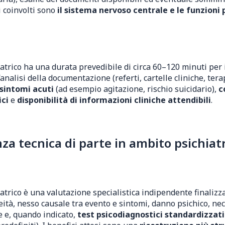
i coinvolti sono
il sistema nervoso centrale e le funzioni 
trico ha una durata prevedibile di circa 60–120 minuti per il
analisi della documentazione (referti, cartelle cliniche, tera
 sintomi acuti
(ad esempio agitazione, rischio suicidario),
c
ici
e
disponibilità di informazioni cliniche attendibili
.
 tecnica di parte in ambito psichiatri
atrico è una valutazione specialistica indipendente finalizz
eità, nesso causale tra evento e sintomi, danno psichico, ne
 e, quando indicato,
test psicodiagnostici standardizzati