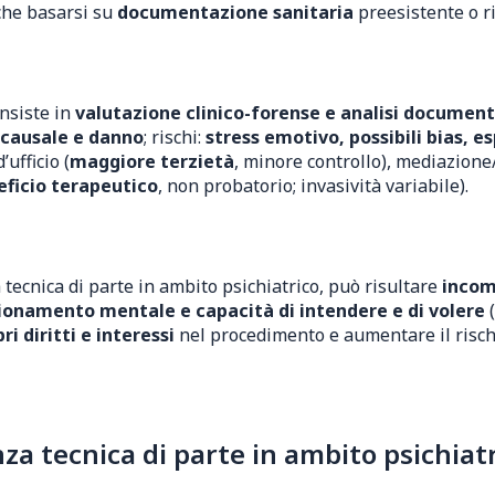
nche basarsi su
documentazione sanitaria
preesistente o r
onsiste in
valutazione clinico-forense e analisi documen
o causale e danno
; rischi:
stress emotivo, possibili bias, es
’ufficio (
maggiore terzietà
, minore controllo), mediazione
eficio terapeutico
, non probatorio; invasività variabile).
 tecnica di parte in ambito psichiatrico, può risultare
incom
ionamento mentale e capacità di intendere e di volere
(
ri diritti e interessi
nel procedimento e aumentare il rischi
 tecnica di parte in ambito psichiatri