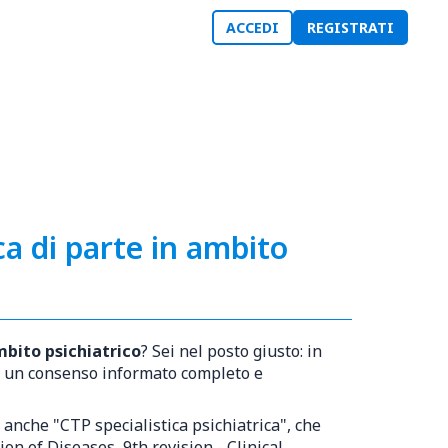
ACCEDI
REGISTRATI
a di parte in ambito
mbito psichiatrico
? Sei nel posto giusto: in
re un consenso informato completo e
anche "CTP specialistica psichiatrica", che
ion of Diseases, 9th revision - Clinical