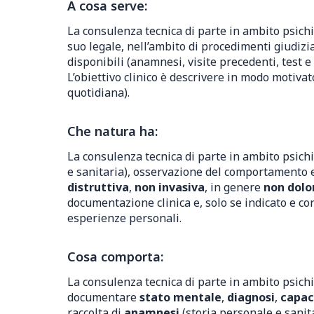
A cosa serve:
La consulenza tecnica di parte in ambito psich
suo legale, nell’ambito di procedimenti giudizia
disponibili (anamnesi, visite precedenti, test e
L’obiettivo clinico è descrivere in modo motiva
quotidiana).
Che natura ha:
La consulenza tecnica di parte in ambito psichi
e sanitaria), osservazione del comportamento e
distruttiva
,
non invasiva
, in genere
non dolo
documentazione clinica e, solo se indicato e co
esperienze personali.
Cosa comporta:
La consulenza tecnica di parte in ambito psichi
documentare
stato mentale
,
diagnosi
,
capaci
raccolta di
anamnesi
(storia personale e sani