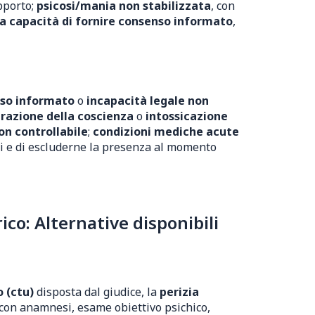
pporto;
psicosi/mania non stabilizzata
, con
a capacità di fornire consenso informato
,
nso informato
o
incapacità legale non
erazione della coscienza
o
intossicazione
on controllabile
;
condizioni mediche acute
oni e di escluderne la presenza al momento
co: Alternative disponibili
o (ctu)
disposta dal giudice, la
perizia
a con anamnesi, esame obiettivo psichico,