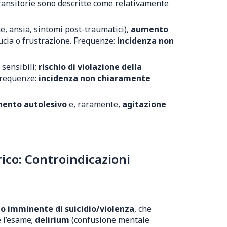
transitorie sono descritte come relativamente
e, ansia, sintomi post-traumatici),
aumento
ucia o frustrazione. Frequenze:
incidenza non
 sensibili;
rischio di violazione della
 Frequenze:
incidenza non chiaramente
mento autolesivo
e, raramente,
agitazione
ico: Controindicazioni
io imminente di suicidio/violenza
, che
e l’esame;
delirium
(confusione mentale