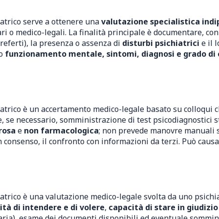
iatrico serve a ottenere una
valutazione specialistica ind
ri o medico-legali. La finalità principale è documentare, con
 referti), la presenza o assenza di
disturbi psichiatrici
e il 
to
funzionamento mentale, sintomi, diagnosi e grado d
atrico è un accertamento medico-legale basato su colloqui cl
, se necessario, somministrazione di test psicodiagnostici 
rosa
e
non farmacologica
; non prevede manovre manuali su
n consenso, il confronto con informazioni da terzi. Può caus
atrico è una valutazione medico-legale svolta da uno psichiat
tà di intendere e di volere
,
capacità di stare in giudizio
taria), esame dei documenti disponibili ed eventuale sommin